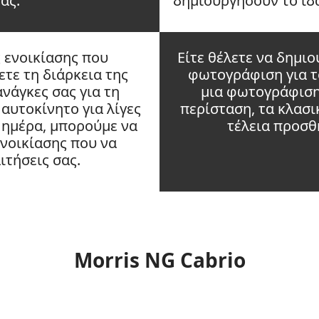
ας.
δημιουργήσουν το ιδα
ς ενοικίασης που
Είτε θέλετε να δημιο
ετε τη διάρκεια της
φωτογράφιση για το
νάγκες σας για τη
μια φωτογράφιση 
αυτοκίνητο για λίγες
περίσταση, τα κλασι
 ημέρα, μπορούμε να
τέλεια προσθ
νοικίασης που να
ιτήσεις σας.
Morris NG Cabrio