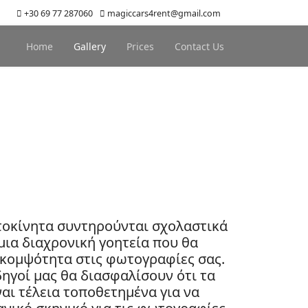
+30 69 77 287060
magiccars4rent@gmail.com
Home
Gallery
Prices
Contact Us
τοκίνητα συντηρούνται σχολαστικά
ια διαχρονική γοητεία που θα
κομψότητα στις φωτογραφίες σας.
δηγοί μας θα διασφαλίσουν ότι τα
ναι τέλεια τοποθετημένα για να